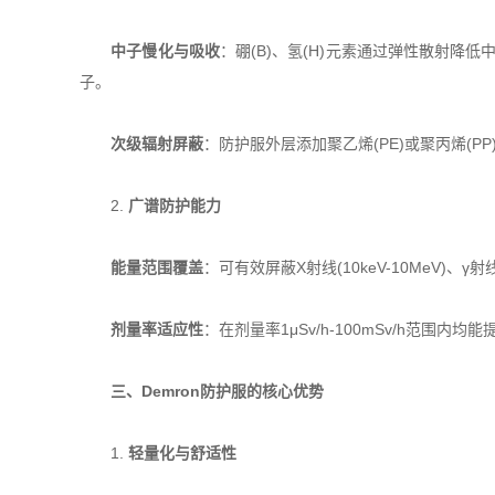
​
​中子慢化与吸收​
​：硼(B)、氢(H)元素通过弹性散射降低中
子。
​
​次级辐射屏蔽​
​：防护服外层添加聚乙烯(PE)或聚丙烯(
2. ​
​广谱防护能力​
​
​能量范围覆盖​
​：可有效屏蔽X射线(10keV-10MeV)、γ射
​
​剂量率适应性​
​：在剂量率1μSv/h-100mSv/h范
​
​三、Demron防护服的核心优势​
1. ​
​轻量化与舒适性​