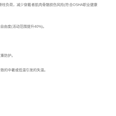
，降低脊柱负荷，减少穿戴者肌肉骨骼损伤风险(符合OSHA职业健康
由度(活动范围提升40%)。
双重防护。
温导致的中暑或低温引发的失温。