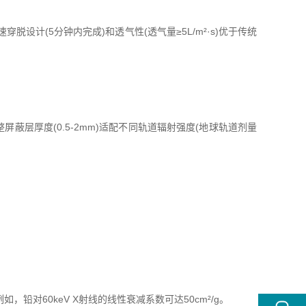
脱设计(5分钟内完成)和透气性(透气量≥5L/m²·s)优于传统
整屏蔽层厚度(0.5-2mm)适配不同轨道辐射强度(地球轨道剂量
如，铅对60keV X射线的线性衰减系数可达50cm²/g。