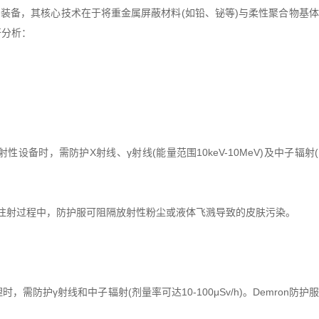
装备，其核心技术在于将重金属屏蔽材料(如铅、铋等)与柔性聚合物基体
开分析：
放射性设备时，需防护X射线、γ射线(能量范围10keV-10MeV)及中子辐
c)分装、注射过程中，防护服可阻隔放射性粉尘或液体飞溅导致的皮肤污染。
，需防护γ射线和中子辐射(剂量率可达10-100μSv/h)。Demron