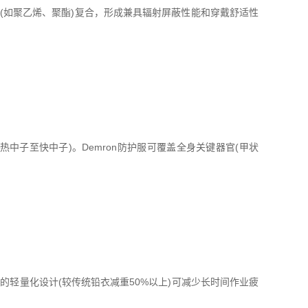
(如聚乙烯、聚酯)复合，形成兼具辐射屏蔽性能和穿戴舒适性
射(热中子至快中子)。Demron防护服可覆盖全身关键器官(甲状
防护服的轻量化设计(较传统铅衣减重50%以上)可减少长时间作业疲