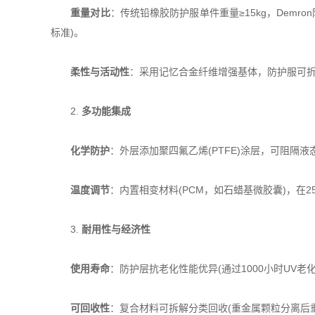
​
​重量对比​
​：传统铅橡胶防护服单件重量≥15kg，Demr
标准)。
​
​柔性与活动性​
​：采用记忆合金纤维增强基体，防护服可折
2. ​
​多功能集成​
​
​化学防护​
​：外层添加聚四氟乙烯(PTFE)涂层，可阻隔
​
​温度调节​
​：内置相变材料(PCM，如石蜡基微胶囊)，在
3. ​
​耐用性与经济性​
​
​使用寿命​
​：防护层抗老化性能优异(通过1000小时UV老
​
​可回收性​
​：复合材料可拆解分类回收(重金属颗粒分离后