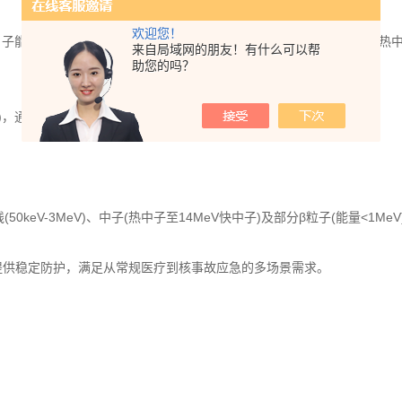
欢迎您！
子能量(快中子→热中子)，镉(Cd)、钆(Gd)等材料通过(n,γ)反应捕获热
来自局域网的朋友！有什么可以帮
助您的吗？
PP)，通过氢原子慢化中子，并减少X射线散射导致的二次辐射。
线(50keV-3MeV)、中子(热中子至14MeV快中子)及部分β粒子(能量<1MeV
围内均能提供稳定防护，满足从常规医疗到核事故应急的多场景需求。