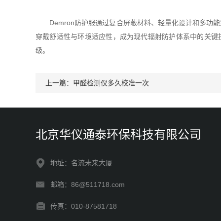
Demron防护服通过复合屏蔽材料、轻量化设计和多功能
穿戴舒适性与环境适应性，成为现代辐射防护体系中的关键技
级。
上一篇：
甲醛检测仪多久校准一次
北京华仪通泰环保科技有限公司
地址：名流未来大厦
邮箱：86@511718.com
传真：010-87581718