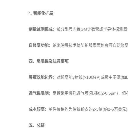
4. ​
​智能化扩展​
​
​剂量监测集成​
​：部分型号内置GM计数管或半导体探测器
​
​自修复功能​
​：纳米涂层技术使防护服表面划痕可自动修复
​
​四、局限性及注意事项​
​
​屏蔽效能边界​
​：对超高能γ射线(>10MeV)或强中子源(如
​
​透气性限制​
​：尽管采用微孔透气膜(孔径0.2-0.5μm
​
​成本较高​
​：单件价格约为传统铅衣的2-3倍(约2-5万
​
​五、总结​