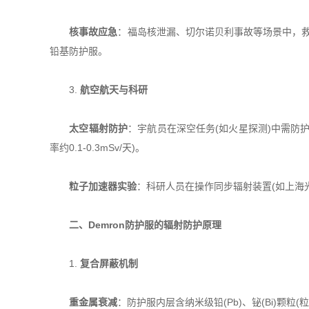
​
​核事故应急​
​：福岛核泄漏、切尔诺贝利事故等场景中，救援人
铅基防护服。
3. ​
​航空航天与科研​
​
​太空辐射防护​
​：宇航员在深空任务(如火星探测)中需防护银
率约0.1-0.3mSv/天)。
​
​粒子加速器实验​
​：科研人员在操作同步辐射装置(如上海光
​
​二、Demron防护服的辐射防护原理​
1. ​
​复合屏蔽机制​
​
​重金属衰减​
​：防护服内层含纳米级铅(Pb)、铋(Bi)颗粒