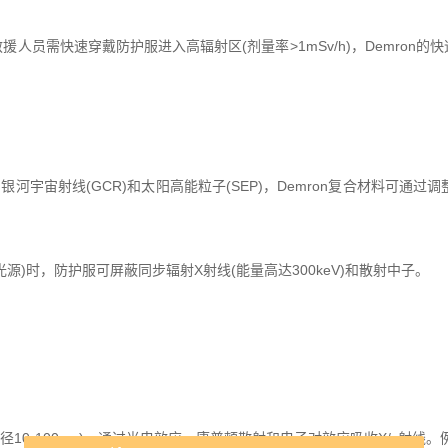
员需快速穿戴防护服进入高辐射区(剂量率>1mSv/h)，Demron的快速穿
河宇宙射线(GCR)和太阳高能粒子(SEP)，Demron复合材料可通过调
源)时，防护服可屏蔽同步辐射X射线(能量高达300keV)和散射中子。
(粒径10-100nm)，通过光电效应、康普顿散射和电子对效应吸收X/γ射线。例