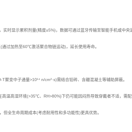
，实时显示累积剂量(精度±5%)，数据可通过蓝牙传输至智能手机或中央
(通过加热至60℃激活聚合物链运动)，延长使用寿命。
D-T聚变中子通量>10¹⁴ n/cm²·s)需结合铅砖、含硼混凝土等辅助屏蔽。
)，但在高温高湿环境(>35℃、RH>80%)下仍可能因闷热导致穿戴者不适，
美元)，但全生命周期成本(考虑耐用性和多功能性)更具优势。