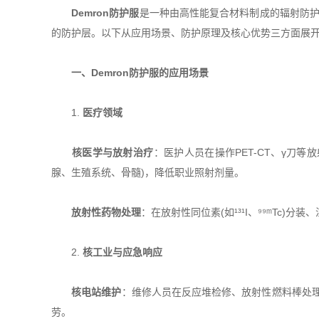
Demron防护服
是一种由高性能复合材料制成的辐射防护
的防护层。以下从应用场景、防护原理及核心优势三方面展
​
​一、Demron防护服的应用场景​
1. ​
​医疗领域​
​
​核医学与放射治疗​
​：医护人员在操作PET-CT、γ刀等
腺、生殖系统、骨髓)，降低职业照射剂量。
​
​放射性药物处理​
​：在放射性同位素(如¹³¹I、⁹⁹ᵐT
2. ​
​核工业与应急响应​
​
​核电站维护​
​：维修人员在反应堆检修、放射性燃料棒处理时
劳。