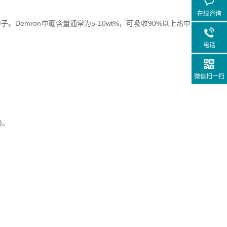
在线咨询
中子。Demron中硼含量通常为5-10wt%，可吸收90%以上热中
电话
微信扫一扫
)。