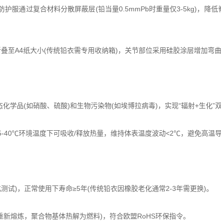
on防护服通过复合材料分散屏蔽层(铅当量0.5mmPb时重量仅3-5kg)
叠至A4纸大小(传统铅衣需专用收纳箱)，关节部位采用硅胶涂层增加弯曲自
液态化学品(如硝酸、硫酸)和生物污染物(如埃博拉病毒)，实现“辐射+生化”
25-40℃环境温度下可吸收/释放热量，维持体表温度波动<2℃，避免高
化测试)，正常使用下寿命≥5年(传统铅衣因橡胶老化通常2-3年需更换)。
重新熔炼，聚合物基体热解为燃料)，符合欧盟RoHS环保指令。