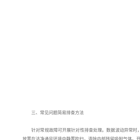
三、常见问题简易排查方法
针对常规故障可开展针对性排查处理。数据波动异常时，需
放置在洁净通风环境中静置吹扫，清除内部残留吸附气体。