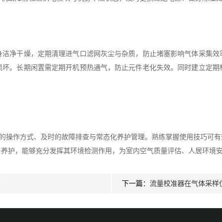
净干燥，定期清理进气口滤网灰尘与杂质，防止堵塞影响气体采集效
损坏。长期闲置需定期开机预热通气，防止元件老化失效。同时建立定期
范的操作方式、及时的故障排查与常态化养护管理。熟练掌握使用技巧可
与养护，能够充分发挥其环境检测作用，为室内空气质量评估、人居环境
南
下一篇：
流量校准器在气体采样