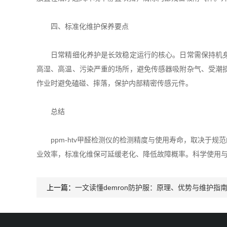
四、标准化维护保养要点
日常精细化养护是长效稳定运行的核心。日常需保持机身洁
高湿、高温、污染严重的场所，避免传感器吸附杂气、受潮
作业时避免磕碰、摔落，保护内部精密传感元件。
总结
ppm-htv甲醛检测仪的检测精度与使用寿命，取决于规
业效率，标准化维保可延缓老化、降低故障概率。科学使用
上一篇：
一文读懂demron防护服：原理、优势与维护指