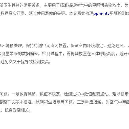
场所卫生管控的常用设备，主要用于精准捕捉空气中的甲醛污染物浓度，
测数据真实可靠、延长使用寿命的关键。本文系统梳理
ppm-htv
甲醛检测
境预处理，保持待测空间密闭静置，保证室内环境稳定，避免通风、
接测量带来的数据偏差。检测过程中，需将其放置在人体呼吸高度，避开
，避免交叉干扰导致检测失真。
型问题。一是数据漂移、数值不稳定，检测过程中数值频繁波动、难以稳
要源于长期未校准、滤网积尘堵塞等问题。三是响应迟缓，对空气中甲
稳、机身受潮相关。