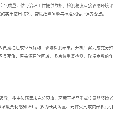
为空气质量评估与治理工作提供依据。检测精度直接影响环境评
仪的实用使用技巧、常见故障问题与标准化维护保养要点。
人员流动造成空气扰动，影响检测结果。开机后需完成充分预
家具死角、污染源直吹区域，多点位重复检测，取稳定数值作
定读数，多由传感器未充分预热、环境干扰严重或传感器轻微老
醛浓度变化感知滞后，多为长期闲置、元件受潮或内部积污引