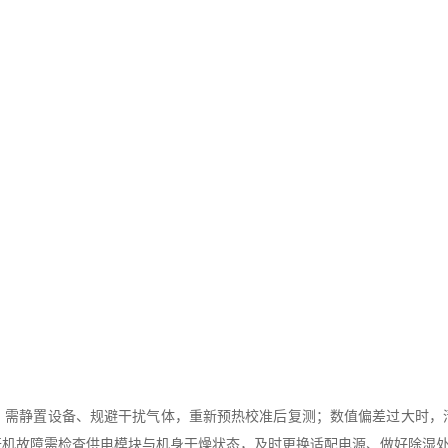
静置设备、规避干扰气体，重新预热校准后复测；数值偏差过大时，
开机故障需检查供电模块与机身干燥状态，及时更换适配电源、做好除湿