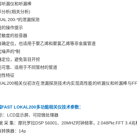
接听漏仪和听漏棒
率分析(相关分析)
KAL 200-*的泄漏探测
统的操作提示
灵敏度的拾音器
准确定位，也适用于聚乙烯和聚氯乙烯等非金属管道
扰噪声的*制
确定位，避免盲目开挖
能可靠、适用于不同管材的管道
别性特征
OKAL200相关仪初次在泄漏探测技术内实现高性能的听漏仪和听漏棒与F
FAST LOKAL200多功能相关仪
技术参数：
 示：LCD显示屏、可控微处理器
据 采 集：摩托罗拉DSP 56001、20MHZ时钟频率，2.048Pkt.FFT 3.4兆
数转换器：14p