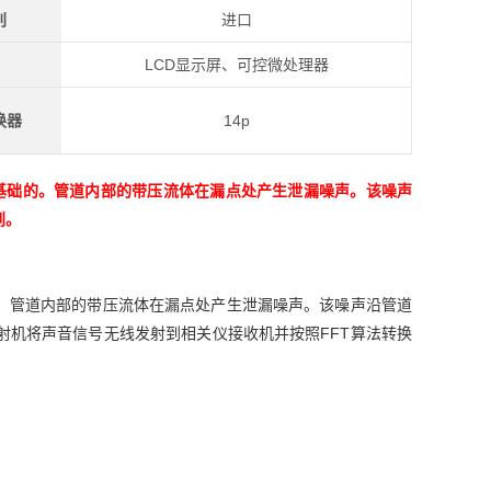
别
进口
LCD显示屏、可控微处理器
换器
14p
原理为基础的。管道内部的带压流体在漏点处产生泄漏噪声。该噪声
到。
基础的。管道内部的带压流体在漏点处产生泄漏噪声。该噪声沿管道
射机将声音信号无线发射到相关仪接收机并按照FFT算法转换