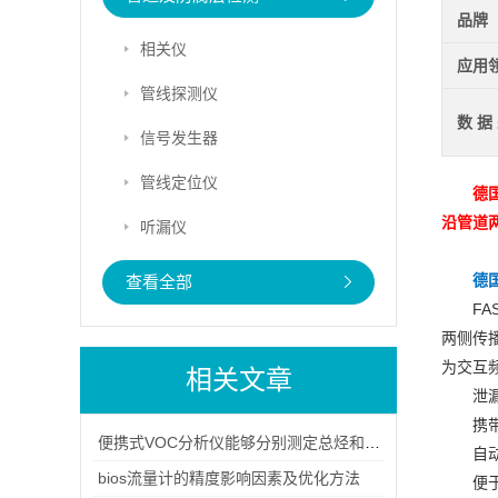
品牌
相关仪
应用
管线探测仪
数 据
信号发生器
管线定位仪
德
沿管道
听漏仪
德国
查看全部
F
两侧传
为交互
相关文章
泄
携
便携式VOC分析仪能够分别测定总烃和甲烷的浓度
自
bios流量计的精度影响因素及优化方法
便