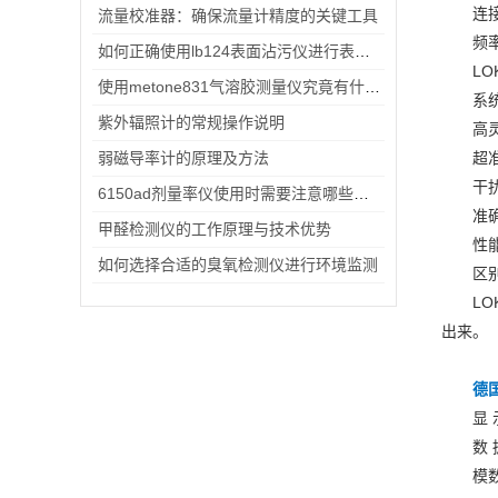
连
流量校准器：确保流量计精度的关键工具
频
如何正确使用lb124表面沾污仪进行表面污染检测？
LO
使用metone831气溶胶测量仪究竟有什么优势呢？
系
紫外辐照计的常规操作说明
高
弱磁导率计的原理及方法
超
干
6150ad剂量率仪使用时需要注意哪些事项？
准
甲醛检测仪的工作原理与技术优势
性
如何选择合适的臭氧检测仪进行环境监测
区
L
出来。
德国
显
数 
模