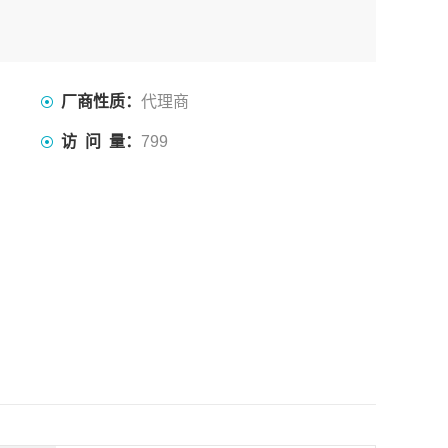
厂商性质：
代理商
访 问 量：
799