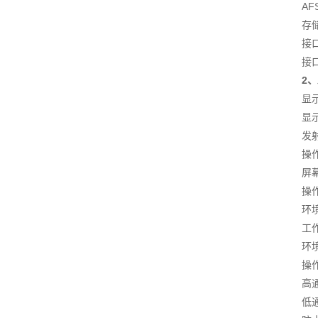
A
存
接
接
2
显
显
发
操
屏
操作
环境
工作
环境
操
高
低