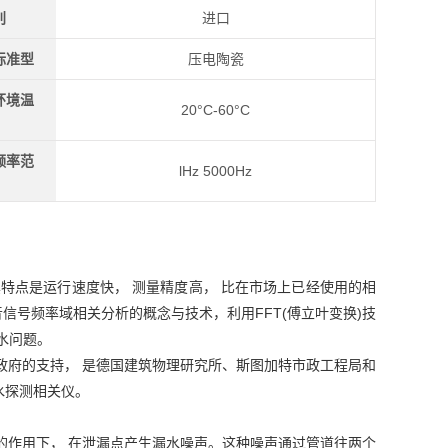
别
进口
标准型
压电陶瓷
环境温
20°C-60°C
频率范
lHz 5000Hz
， 其特点是运行速度快， 测量精度高， 比在市场上已经使用的相
信号频率域相关分析的概念与技术，利用FFT(傅立叶变换)技
水问题。
了德国政府的支持， 是德国建筑物理研究所、斯图加特市政工程局和
水探测相关仪。
力的作用下， 在泄漏点产生漏水噪声。这种噪声通过管道往两个