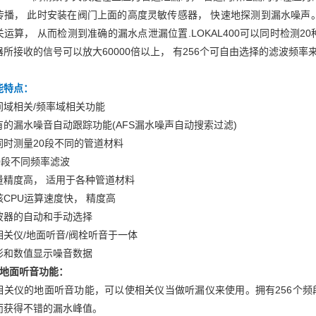
传播， 此时安装在阀门上面的高度灵敏传感器， 快速地探测到漏水噪
运算， 从而检测到准确的漏水点泄漏位置.LOKAL400可以同时检测20种
器所接收的信号可以放大60000倍以上， 有256个可自由选择的滤波频
能特点：
间域相关/频率域相关功能
有的漏水噪音自动跟踪功能(AFS漏水噪声自动搜索过滤)
同时测量20段不同的管道材料
50段不同频率滤波
量精度高， 适用于各种管道材料
核CPU运算速度快， 精度高
波器的自动和手动选择
相关仪/地面听音/阀栓听音于一体
形和数值显示噪音数据
、地面听音功能：
相关仪的地面听音功能，可以使相关仪当做听漏仪来使用。拥有256个频
而获得不错的漏水峰值。