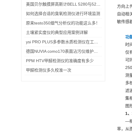
美国贝尔触摸屏高斯计BELL 5280与5270 哪款适合你
方向上
如何选择合适的臭氧检测仪进行环境监测
自动相关
敏传感
原来testo350烟气分析仪的功能这么多！
土壤紧实度仪的典型应用案例详解
功
ysi PRO PLUS多参数水质检测仪在工业生产中的作用
时
德国NUVIA como170表面沾污仪维护保养指南
仅
可
PPM HTV甲醛检测仪的准确度有多少
2
甲醛检测仪多久校准一次
测
多
滤
集
图
1
—
率，从