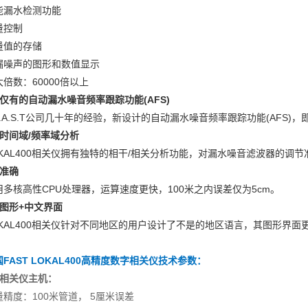
能漏水检测功能
量控制
量值的存储
漏噪声的图形和数值显示
大倍数：60000倍以上
、仅有的自动漏水噪音频率跟踪功能(AFS)
F.A.S.T公司几十年的经验，新设计的自动漏水噪音频率跟踪功能(AFS
、时间域/频率域分析
OKAL400相关仪拥有独特的相干/相关分析功能，对漏水噪音滤波器的调
、准确
用多核高性CPU处理器，运算速度更快，100米之内误差仅为5cm。
、图形+中文界面
OKAL400相关仪针对不同地区的用户设计了不是的地区语言，其图形界
FAST LOKAL400高精度数字相关仪
技术参数：
、相关仪主机：
量精度：100米管道， 5厘米误差