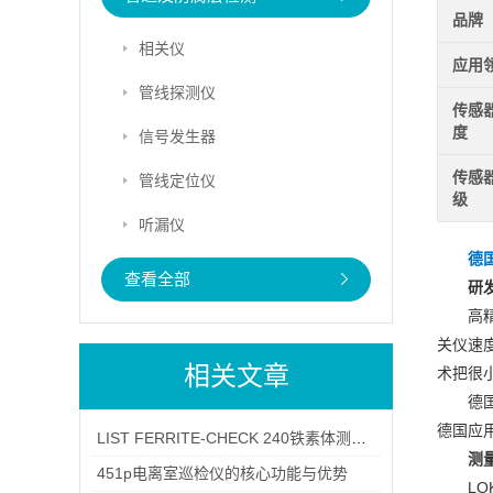
品牌
相关仪
应用
管线探测仪
传感
度
信号发生器
传感
管线定位仪
级
听漏仪
德国
查看全部
研
高
关仪速
相关文章
术把很
德
德国应
LIST FERRITE-CHECK 240铁素体测量仪全解析
测
451p电离室巡检仪的核心功能与优势
L