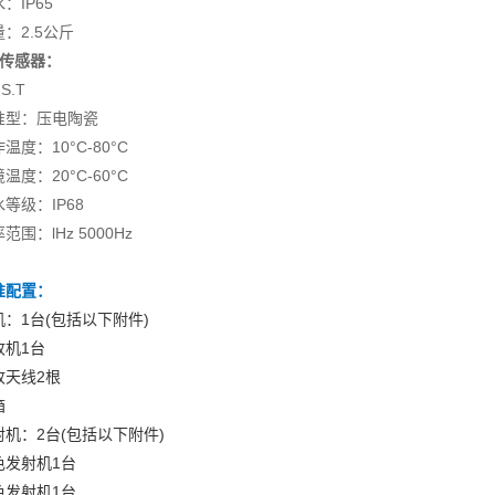
：IP65
：2.5公斤
、传感器：
.S.T
准型：压电陶瓷
温度：10°C-80°C
温度：20°C-60°C
等级：IP68
范围：lHz 5000Hz
准配置：
机：1台(包括以下附件)
收机1台
收天线2根
箱
射机：2台(包括以下附件)
色发射机1台
色发射机1台