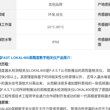
其他品牌
产地类
领域
环保,综合
传感器
器工作温
传感器
10°C-80°C
度
器防水等
传感器
IP68
围
FAST LOKAL400高精度数字相关仪
产品简介：
发历程：
精度漏水检测相关仪LOKAL400是F.A.S.T公司新推出的高性能相关仪
度快2倍以上。其原理是除基于时间相关性分析原理以外， 还导入漏水噪音
小的漏水信号源放大分离出来， 从而解决很多诸如塑料管线的一些低频漏
国F.A.S.T公司所研制推出的高精度漏水检测相关仪LOKAL400受到
用工程传感技术工程师学会通力合作研制开发成功的新一代高精度管网漏
量原理：
OKAL400高精数字关仪是在主压力管道泄漏时， 管道内所泄漏的水在压