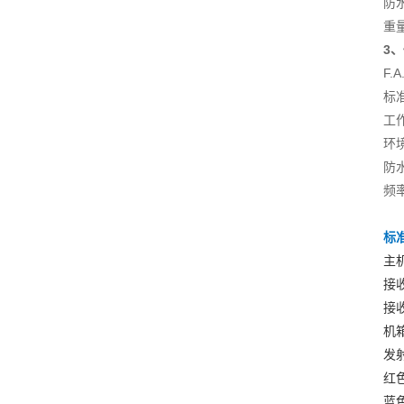
防水
重量
3
F.A
标
工作
环境
防水
频率
标
主
接
接
机
发
红
蓝