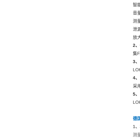
智
音
测
泄
放
2
集
3
L
4
采
5
L
德国
1
测