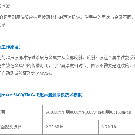
重回波
有的超声测厚仪都应按照被测材料的声速标定。涂层中的声速与金属不同
影响。
仪工作原理：
射的超声波脉冲穿过涂层与金属并从底部反射。反射回波在金属中往复反
是声波在金属中的传播时间，与金属厚度相对应。回波不需要是连续的，
自动测量验证系统(AMVS)。
tritex 5600(TMG-II)超声波测厚仪
技术参数：
范围
从1000m/s 到8000m/s(0.0394in/us到0.3150in/us)
软面探头选择
2.25 MHz
3.5 MHz