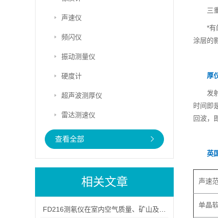
三
声速仪
*
频闪仪
涂层的
振动测量仪
厚
硬度计
发
超声波测厚仪
时间即
雷达测速仪
回波，即
查看全部
英国
相关文章
声速
单晶
FD216测氡仪在室内空气质量、矿山及地下工程氡检测中的应用实践