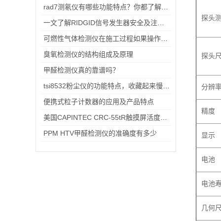
rad7测氡仪有哪些功能特点？你都了解吗？
探头
一文了解RIDGID信号发生器安全及注意事项
可燃性气体检测仪在施工过程如果操作不规范，有什么影响
臭氧检测仪的结构组成及原理
探头
甲醛检测仪真的靠谱吗？
tsi8532粉尘仪的功能特点，收藏起来慢慢看
分辨
便携式粒子计数器的应用及产品特点
精度
美国CAPINTEC CRC-55tR触摸屏活度计养护指南
PPM HTV甲醛检测仪的准确度有多少
显示
电池
电池
几何