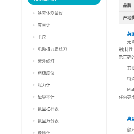
品牌
铁素体测量仪
产地
真空计
英国
卡尺
无
电动扭力螺丝刀
别)特
示正确
紫外线灯
其
粗糙度仪
特
张力计
M
磁导率计
任何亮
数显杠杆表
典
数显万分表
船
像质计