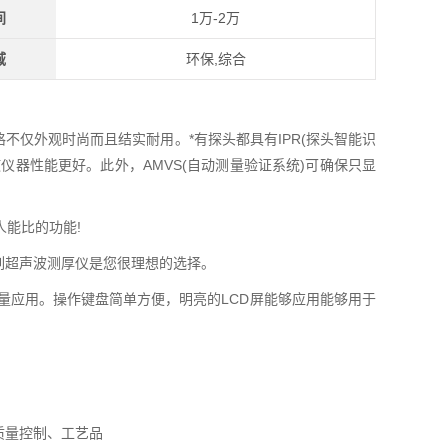
间
1万-2万
域
环保,综合
风格不仅外观时尚而且结实耐用。*有探头都具有IPR(探头智能识
器性能更好。此外，AMVS(自动测量验证系统)可确保只显
人能比的功能!
系列超声波测厚仪是您很理想的选择。
厚度测量应用。操作键盘简单方便，明亮的LCD屏能够应用能够用于
。
质量控制、工艺品