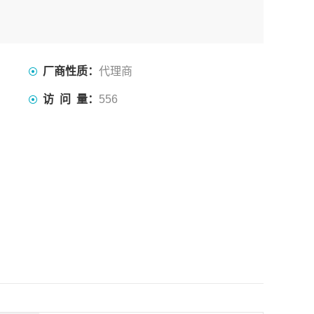
厂商性质：
代理商
访 问 量：
556