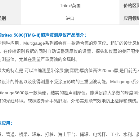
Tritex/英国
价格区
类别
进口
应用领
tritex 5600(TMG-II)超声波测厚仪
产品简介：
论何种应用，Multigauge系列都会有一款适合您的测厚仪。粗旷的设计
性，在传输识别数据的同时自动调整测厚仪的设置，探头和仪器的美匹配使仪
的测量值，尤其在测量严重腐蚀的金属时。
很大的特点是:可以准确测量带涂层(防腐层)厚度值高达20mm厚,是目前无
殊设计的外套以及使得测量不受涂层影响的三重回波功能，Multigauge
ultigauge5600是一款简便，结实的超声测厚仪，能满足绝大多数的
度的光线环境。软橡胶外壳手感舒服，外形美观能有效地防止碰撞和划伤
型应用：
只、管道、桥梁、罐车、打桩、海上平台、储罐、电线杆、工业、水利、