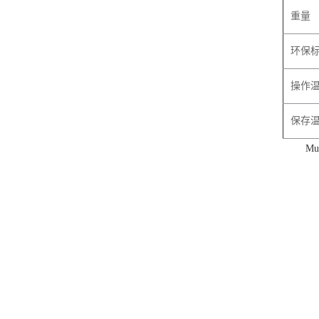
重量
环保
操作
保存
Mul