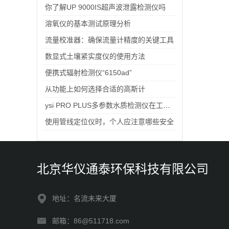
你了解UP 9000IS超声波泄露检测仪吗
溶氧仪的基本测试原理分析
流量校准器：确保流量计精度的关键工具
数显式土壤紧实度仪的使用方法
便携式辐射检测仪“6150ad”
从功能上如何选择合适的高斯计
ysi PRO PLUS多参数水质检测仪在工业生产中的作用
使用管线定位仪时，个人应注意哪些安全
北京华仪通泰环保科技有限公司
地址：名流未来大厦
邮箱：86@511718.com