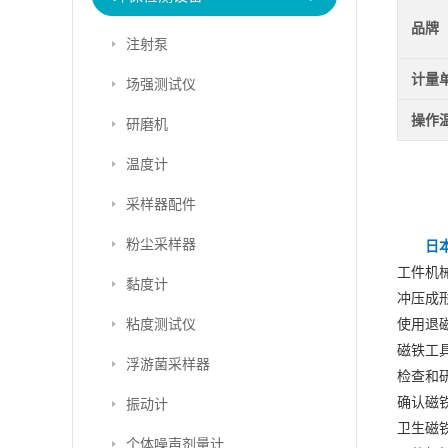
品牌
注射泵
计量
场强测试仪
操作
研磨机
温度计
采样器配件
粉尘采样器
日本
工件机
黏度计
冲压成
粘度测试仪
使用退
磁铁工
浮游菌采样器
检查和
确认磁
振动计
卫生磁
个体噪声剂量计