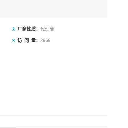
厂商性质：
代理商
访 问 量：
2969