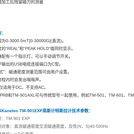
械加工后残留磁力的测量
点：
0-3000.0mT[0-30000G](直流)。
的“REAL"和“PEAK HOLD"值同时显示。
器配有一个指示灯，可以手动调节开关。
字输出的USB电缆连接端口为C型。
模式"：磁通密度测量范围可由用户设置。
射程内时会发出嗡嗡声。
仅适用于DC。不支持AC。
1PRB和TM-901AXL可与传统型号一起使用，例如TM-501、TM-601、TM-
Kanetec TM-901EXP高斯计特斯拉计
技术参数：
：TM-901 EXP
测对象：直流磁通密度交流磁通密度，及性(N，S)40-500Hz