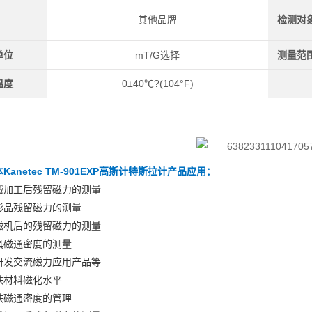
其他品牌
检测对
单位
mT/G选择
测量范
温度
0±40℃?(104°F)
Kanetec TM-901EXP高斯计特斯拉计
产品应用：
械加工后残留磁力的测量
形品残留磁力的测量
磁机后的残留磁力的测量
具磁通密度的测量
研发交流磁力应用产品等
铁材料磁化水平
铁磁通密度的管理