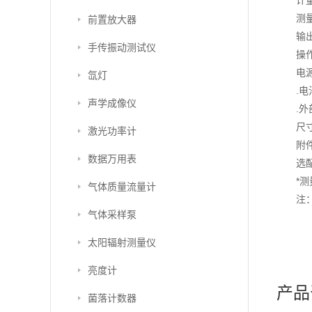
计
测量
前置放大器
输
手传振动测试仪
操作
电
氙灯
.电
声学成像仪
.外
尺寸
激光功率计
附
数据万用表
选配
*
气体质量流量计
注
气体采样泵
太阳辐射测量仪
亮度计
产品
菌落计数器