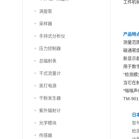
工件机
涡旋泵
采样器
产品特
手持式分析仪
测量范围为
压力控制器
磁通密度
新显示
总辐射表
用于数
干式流量计
“检测
当它在
汞灯电源
*嗡嗡声
干粉发生器
TM-90
紫外辐射计
日本
光学模块
型号
检
传感器