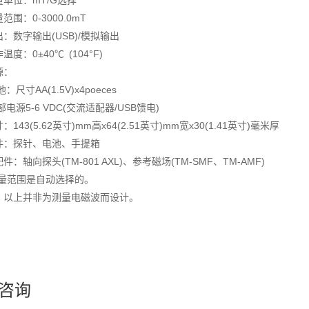
量单位：mT/G选择
范围：0-3000.0mT
出：数字输出(USB)/模拟输出
温度：0±40℃ (104°F)
源：
池：尺寸AA(1.5V)x4poeces
部电源5-6 VDC(交流适配器/USB馈电)
：143(5.62英寸)mm高x64(2.51英寸)mm宽x30(1.41英寸)毫米厚
件：探针、电池、手提箱
件：轴向探头(TM-801 AXL)、参考磁场(TM-SMF、TM-AMF)
测量范围是自动选择的。
：以上并非为测量电磁波而设计。
咨询