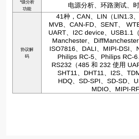
*级分析
电源分析、环路测试、
功能
41种，CAN、LIN（LIN1.3、
MVB、CAN-FD、SENT、 WTB
UART、I2C device、USB1.
Manchester、DiffManchest
ISO7816、DALI、MIPI-D
协议解
Philips RC-5、Philips R
码
RS232（485 和 232 使用 U
SHT11、DHT11、I2S、TDM
HDQ、SD-SPI、SD-SD、US
MDIO、MIPI-R