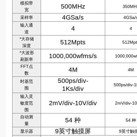
模拟带
500MHz
350MH
宽
4GSa/s
采样率
4GSa/
输入通
4
4
道
*大存储
512Mpts
512Mpt
深度
*大波形
1000,000wfms/s
1000,000w
刷新率
FFT点
4M
4M
数
500ps/div-
时基范
500ps/div-1
1Ks/div
围
输入灵
2mV/div-10V/div
敏度范
2mV/div-10
围
自动测
54 种
54 种
量
9英寸触摸屏
显示器
9英寸触