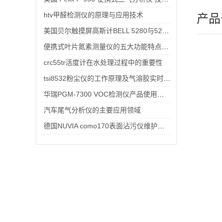
htv甲醛检测仪的原理与应用技术
产品
美国贝尔触摸屏高斯计BELL 5280与5270 哪款适合你
便携式叶片氮素测量仪的五大功能特点详细介绍
crc55tr活度计在水处理过程中的重要性
tsi8532粉尘仪的工作原理及气溶胶实时监测应用
华瑞PGM-7300 VOC检测仪产品使用说明
汽车尾气分析仪的主要应用领域
德国NUVIA como170表面沾污仪维护保养指南