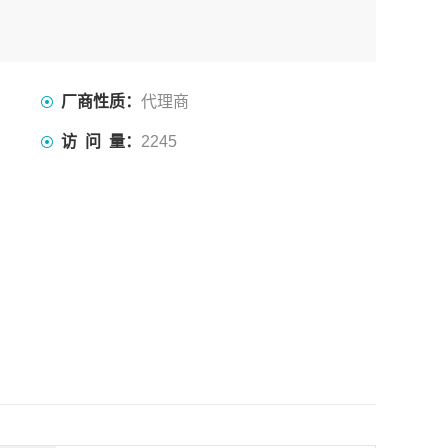
厂商性质：
代理商
访 问 量：
2245