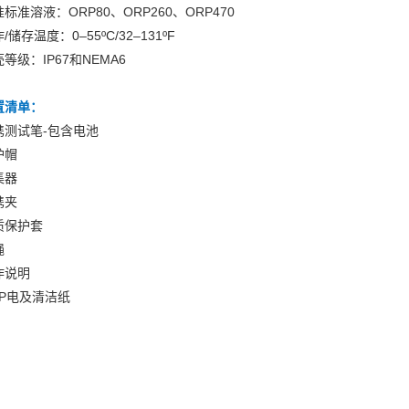
标准溶液：ORP80、ORP260、ORP470
/储存温度：0–55ºC/32–131ºF
等级：IP67和NEMA6
置清单：
携测试笔-包含电池
护帽
集器
携夹
质保护套
绳
作说明
RP电及清洁纸