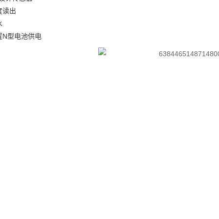
度读出
水
置N型电池供电