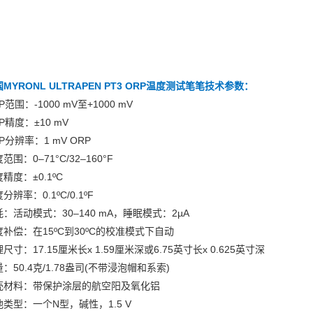
MYRONL ULTRAPEN PT3 ORP温度测试笔
笔技术参数：
P范围：-1000 mV至+1000 mV
P精度：±10 mV
P分辨率：1 mV ORP
范围：0–71°C/32–160°F
精度：±0.1ºC
分辨率：0.1ºC/0.1ºF
：活动模式：30–140 mA，睡眠模式：2µA
度补偿：在15ºC到30ºC的校准模式下自动
尺寸：17.15厘米长x 1.59厘米深或6.75英寸长x 0.625英寸深
：50.4克/1.78盎司(不带浸泡帽和系索)
壳材料：带保护涂层的航空阳及氧化铝
池类型：一个N型，碱性，1.5 V