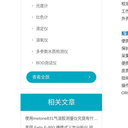
校准
光度计
工作
比色计
外壳
滴定仪
配
溶氧仪
便
保
多参数水质检测仪
采
BOD测试仪
便
皮
查看全部
挂
操
O
相关文章
使用metone831气溶胶测量仪究竟有什么优势呢？
美国 Felix F-950 便携式三气分析仪 技术参数深度解析