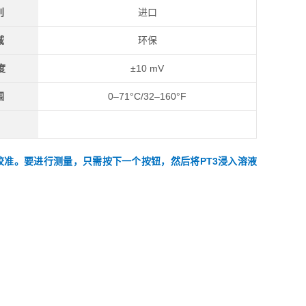
别
进口
域
环保
度
±10 mV
围
0–71°C/32–160°F
校准。要进行测量，只需按下一个按钮，然后将PT3浸入溶液