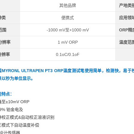
其他品牌
产地类
种类
便携式
应用领
范围
-1000 mV至+1000 mV
ORP精
分辨率
1 mV ORP
温度范
分辨率
0.1oC/0.1oF
MYRONL ULTRAPEN PT3 ORP温度测试笔
使用简单，检测快，易于
果以秒为单位显示。
能特点：
至±10mV ORP
.9% 铂金电及
种校正模式&自动校正溶液识别
正模式下自动温度补偿
G设计传感器