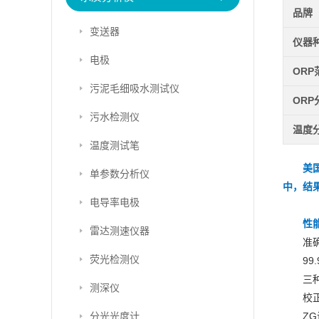
品牌
变送器
仪器
电极
ORP
污泥毛细吸水测试仪
ORP
污水检测仪
温度
温度测试笔
美国
单参数分析仪
中，结
电导率电极
性
雷达测速仪器
准确
荧光检测仪
99
三
测深仪
校
分光光度计
Z