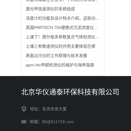
激光甲烷遥测仪的系统组成
活度计的功能及设计特点介绍，这些功能你用过吗？
英国PARTECH 750便携式污泥浓度仪测量原理
上课了！德尔格多参数复合气体检测仪开讲了
土壤三参数速测仪的作用主要体现在哪
表面沾污仪的工作原理与技术发展
ppm-htv甲醛检测仪的维护与保养指南
北京华仪通泰环保科技有限公司
地址：名流未来大厦
邮箱：86@511718.com