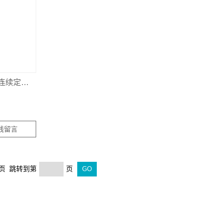
加拿大Solinst 425地下水非连续定深取样器
线留言
末页 跳转到第
页