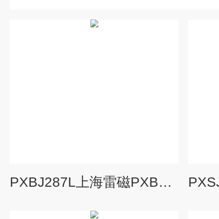
PXBJ287L上海雷磁PXBJ-287L型便携式离子计