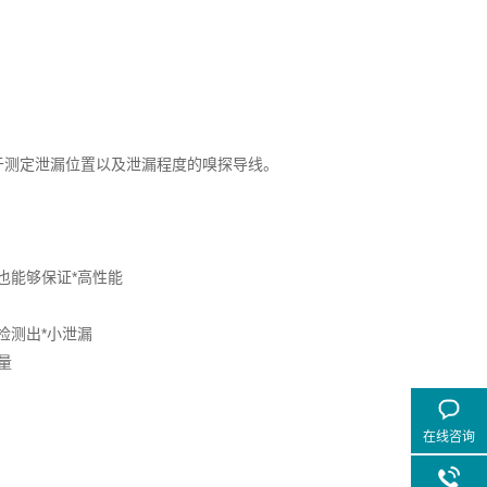
用于测定泄漏位置以及泄漏程度的嗅探导线。
也能够保证*高性能
检测出*小泄漏
量
在线咨询