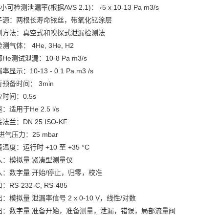
*小可检测泄漏率(根据AVS 2.1)： ‹5 x 10-13 Pa m3/s
子源：两根长寿命铱丝，带氧化钇涂层
测方法：真空式和嗅探式泄漏检测法
测气体： 4He, 3He, H2
He测试泄漏：10-8 Pa m3/s
率显示：10-13 - 0.1 Pa m3 /s
预备时间： 3min
时间：0.5s
：适用于He 2.5 l/s
法兰：DN 25 ISO-KF
进气压力：25 mbar
温度：运行时 +10 至 +35 °C
入：模拟量 紧凑型测量仪
入：数字量 开始/停止，归零，校准
：RS-232-C, RS-485
：模拟量 泄漏率信号 2 x 0-10 V，线性/对数
出：数字量 准备开始，准备测量，泄漏，错误，局部流量阀