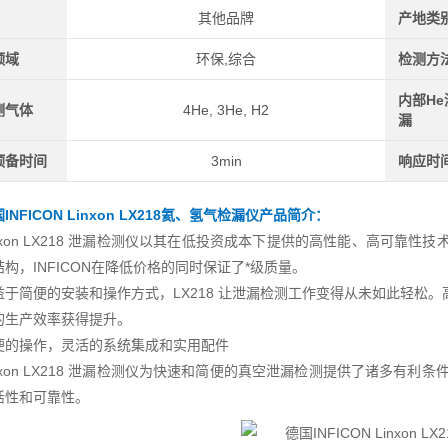
其他品牌
产地类
领域
环保,综合
检测方
内部H
测气体
4He, 3He, H2
漏
预备时间
3min
响应时
INFICON Linxon LX218氦、氢气检漏仪
产品简介：
inxon LX218 泄漏检测仪以其在低投资成本下提供的高性能、高可靠
构，INFICON在降低价格的同时保证了*级质量。
益于简便的安装和操作方式，LX218 让泄漏检测工作变得从未如此轻松。
的生产效率获得提升。
便的操作，灵活的系统集成和实用配件
inxon LX218 泄漏检测仪为快速和简便的真空泄漏检测提供了诸多有利
活性和可靠性。