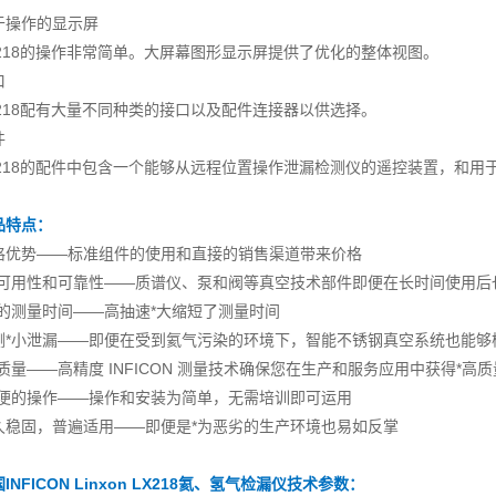
于操作的显示屏
X218的操作非常简单。大屏幕图形显示屏提供了优化的整体视图。
口
X218配有大量不同种类的接口以及配件连接器以供选择。
件
X218的配件中包含一个能够从远程位置操作泄漏检测仪的遥控装置，和
品特点：
格优势——标准组件的使用和直接的销售渠道带来价格
高可用性和可靠性——质谱仪、泵和阀等真空技术部件即便在长时间使用后
短的测量时间——高抽速*大缩短了测量时间
测*小泄漏——即便在受到氦气污染的环境下，智能不锈钢真空系统也能够
高质量——高精度 INFICON 测量技术确保您在生产和服务应用中获得*高质
简便的操作——操作和安装为简单，无需培训即可运用
久稳固，普遍适用——即便是*为恶劣的生产环境也易如反掌
INFICON Linxon LX218氦、氢气检漏仪
技术参数：