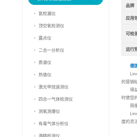
品牌
氦检漏仪
应用
顶空氧检测仪
可检
露点仪
运行
二合一分析仪
质谱仪
德国
L
热值仪
的营销结
激光甲烷遥测仪
得
时使您
四合一气体检测仪
简
测氧测爆仪
L
度的灵
有毒气体分析仪
酒精检测仪