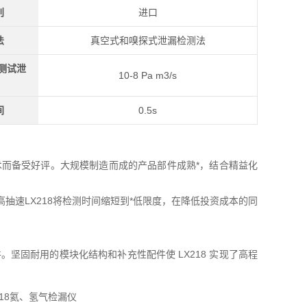
别
进口
法
真空式和嗅探式泄漏检测法
e测试泄
10-8 Pa m3/s
间
0.5s
性技术而备受好评。大规模制造而成的产品部件成熟*，结合精益化
高抽速LX218将检测时间缩短到*低限度，在降低投资成本的同
条件。坚固耐用的模块化结构和补充性配件使 LX218 实现了高程