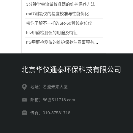
3分钟学会流量校准器的维护保养方法
rad7测氡仪的精度校准与性能优化
带你了解不一样的SR-60管线定位仪
htv甲醛检测仪的用途及特征
htv甲醛检测仪的维护保养注意事项有哪些？
北京华仪通泰环保科技有限公司
地址：名流未来大厦
邮箱：86@511718.com
传真：010-87581718