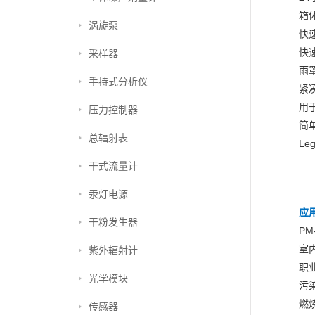
箱
涡旋泵
快
快
采样器
雨
手持式分析仪
紧
用
压力控制器
简
总辐射表
Le
干式流量计
汞灯电源
应
干粉发生器
PM
室
紫外辐射计
职
光学模块
污
燃
传感器