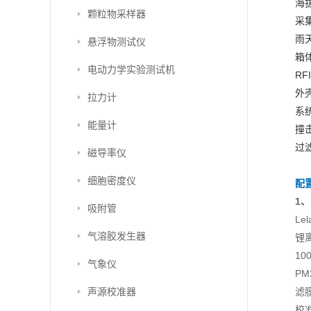
海拔
颗粒物采样器
采集
雨
悬浮物测试仪
箱
电动力学实验测试机
RF
外壳
拉力计
系统
能量计
撞
过滤
磁导率仪
细胞密度仪
配
1、
吸附管
Le
气溶胶发生器
锂
10
气象仪
PM
声源校准器
滤
校