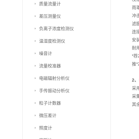
质量流量计
雨
冲
差压测量仪
滤
负离子浓度检测仪
连
安
温湿度检测仪
耐
噪音计
*荐
推
流量校准器
电磁辐射分析仪
2
采
手传振动分析仪
采集
粒子计数器
其
微压差计
照度计