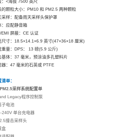
：<海拔 7500 英尺
的颗粒大小：PM10 和 PM2.5 两种颗粒
天采样：配备雨天采样头保护罩
体：应配静音箱
I/EMI 屏蔽：CE 认证
尺寸：18.5×14.1×6.9 英寸(47×36×18 厘米)
重量：DPS： 13 磅(5.9 公斤)
击基体：37 毫米，预涂油多孔塑料片
器：47 毫米的石英或 PTFE
置清单：
PM2.5采样系统配置单
land Legacy程序控制泵
离子电池
0-240V 单台充电器
2.5撞击采样头
膜盒
准适配器