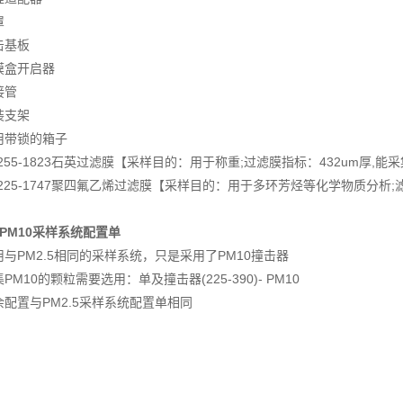
罩
击基板
膜盒开启器
接管
装支架
用带锁的箱子
255-1823石英过滤膜【采样目的：用于称重;过滤膜指标：432um厚,能采集10
*225-1747聚四氟乙烯过滤膜【采样目的：用于多环芳烃等化学物质分析;滤
、PM10采样系统配置单
用与PM2.5相同的采样系统，只是采用了PM10撞击器
PM10的颗粒需要选用：单及撞击器(225-390)- PM10
余配置与PM2.5采样系统配置单相同