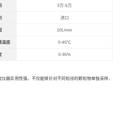
间
3万-5万
别
进口
围
10L/min
境温度
0-45℃
度
0-95%
。整套仪器实用性强，不仅能够针对不同粒径的颗粒物单独采样，