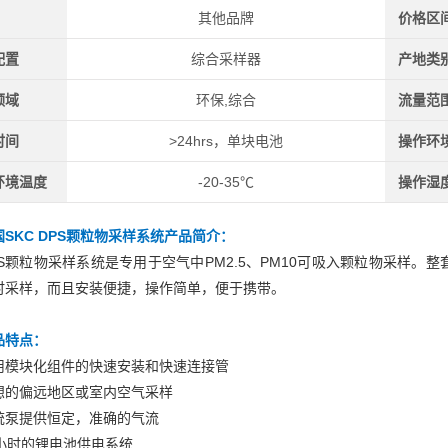
其他品牌
价格区
配置
综合采样器
产地类
领域
环保,综合
流量范
时间
>24hrs，单块电池
操作环
环境温度
-20-35℃
操作湿
国SKC DPS颗粒物采样系统
产品简介：
PS颗粒物采样系统是专用于空气中PM2.5、PM10可吸入颗粒物采样
时采样，而且安装便捷，操作简单，便于携带。
品特点：
用模块化组件的快速安装和快速连接管
想的偏远地区或室内空气采样
统泵提供恒定，准确的气流
4小时的锂电池供电系统