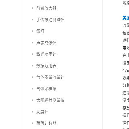
污
前置放大器
美
手传振动测试仪
流量
氙灯
粒径
运行
声学成像仪
电
激光功率计
充电
撞
数据万用表
47
气体质量流量计
收
分
气体采样泵
连接
太阳辐射测量仪
温
存放
亮度计
操
操作
菌落计数器