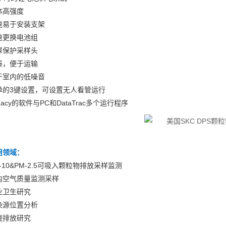
体高强度
速易于安装支架
速更换电池组
罩保护采样头
凑，便于运输
于室内的低噪音
单的3键设置，可设置无人看管运行
gacy的软件与PC和DataTrac多个运行程序
用领域：
-10&PM-2.5可吸入颗粒物排放采样监测
内空气质量监测采样
业卫生研究
染源位置分析
烧排放研究