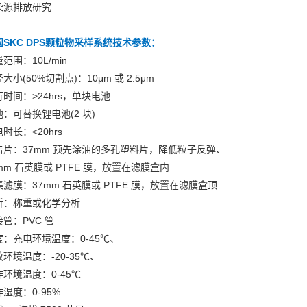
染源排放研究
国SKC DPS颗粒物采样系统
技术参数：
范围：10L/min
大小(50%切割点)：10μm 或 2.5μm
时间：>24hrs，单块电池
池：可替换锂电池(2 块)
时长：<20hrs
击片：37mm 预先涂油的多孔塑料片，降低粒子反弹、
mm 石英膜或 PTFE 膜，放置在滤膜盒内
集滤膜：37mm 石英膜或 PTFE 膜，放置在滤膜盒顶
析：称重或化学分析
管：PVC 管
度：充电环境温度：0-45℃、
环境温度：-20-35℃、
作环境温度：0-45℃
湿度：0-95%