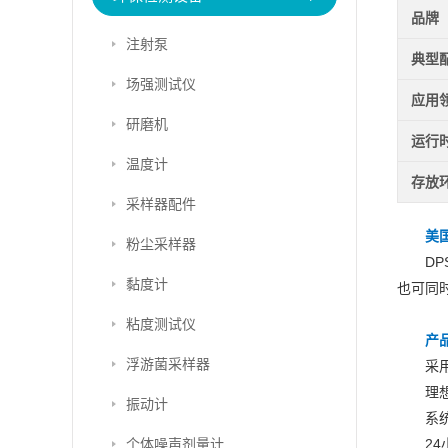
品牌
注射泵
典型
场强测试仪
应用
研磨机
运行
温度计
存放
采样器配件
美
粉尘采样器
D
黏度计
也可同
粘度测试仪
产
浮游菌采样器
采
理
振动计
系
个体噪声剂量计
2