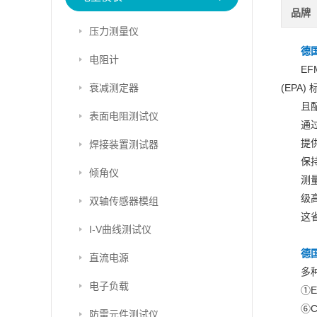
品牌
压力测量仪
德国
电阻计
E
衰减测定器
(EPA
且
表面电阻测试仪
通
提
焊接装置测试器
保
倾角仪
测
级
双轴传感器模组
这
I-V曲线测试仪
德国
直流电源
多
电子负载
①E
⑥C
防雷元件测试仪