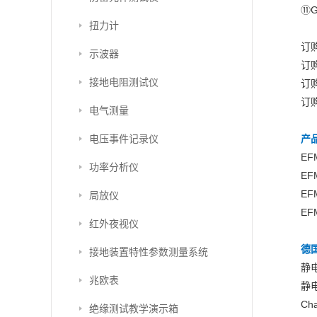
⑪
扭力计
订购
示波器
订购
接地电阻测试仪
订购
订购
电气测量
电压事件记录仪
产
E
功率分析仪
E
E
局放仪
EF
红外夜视仪
德国
接地装置特性参数测量系统
静电
兆欧表
静电
Ch
绝缘测试教学演示箱