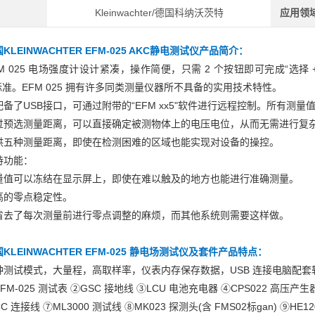
Kleinwachter/德国科纳沃茨特
应用领
KLEINWACHTER EFM-025 AKC静电测试仪
产品简介：
FM 025 电场强度计设计紧凑，操作简便，只需 2 个按钮即可完成“选
) 标准。EFM 025 拥有许多同类测量仪器所不具备的实用技术特性。
配备了USB接口，可通过附带的“EFM xx5"软件进行远程控制。所有测量
过预选测量距离，可以直接确定被测物体上的电压电位，从而无需进行复
供五种测量距离，即使在检测困难的区域也能实现对设备的操控。
持功能：
量值可以冻结在显示屏上，即使在难以触及的地方也能进行准确测量。
高的零点稳定性。
省去了每次测量前进行零点调整的麻烦，而其他系统则需要这样做。
KLEINWACHTER EFM-025 静电场测试仪及套件产品特点：
种测试模式，大量程，高取样率，仪表内存保存数据，USB 连接电脑配套
FM-025 测试表 ②GSC 接地线 ③LCU 电池充电器 ④CPS022 高压产生器
C 连接线 ⑦ML3000 测试线 ⑧MK023 探测头(含 FMS02标gan) ⑨HE1