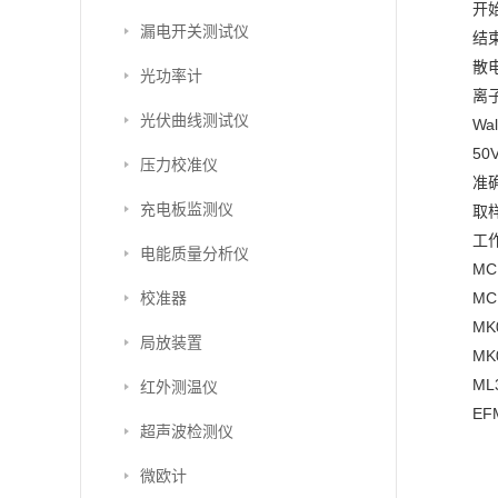
开始
漏电开关测试仪
结束
散电
光功率计
离子
光伏曲线测试仪
Wa
50
压力校准仪
准确
充电板监测仪
取样
工作
电能质量分析仪
MC
校准器
MC
MK
局放装置
MK
ML
红外测温仪
EF
超声波检测仪
微欧计