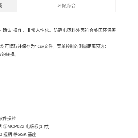
域
环保,综合
择 + 确认"操作，非常人性化。防静电塑料外壳符合美国环保署
值均可读取并保存为*.csv文件。菜单控制的测量距离预选：
杂的转换。
软件操控
 ⑤MCP022 电级板(1 付)
20 握柄 ⑩GSK 基座