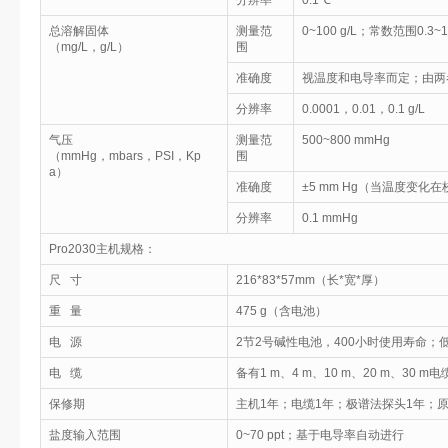
分辨率
0.1℃
总溶解固体
测量范
0~100 g/L；常数范围0.3~
（mg/L，g/L）
围
准确度
视温度和电导率而定；由两
分辨率
0.0001，0.01，0.1 g/L
气压
测量范
500~800 mmHg
（mmHg，mbars，PSI，Kp
围
a）
准确度
±5 mm Hg（当温度变化在
分辨率
0.1 mmHg
Pro2030主机规格：
尺 寸
216*83*57mm（长*宽*厚）
重 量
475 g（含电池）
电 源
2节2号碱性电池，400小时使用寿命；
电 缆
备有1 m、4 m、10 m、20 m、30 m
保修期
主机1年；电缆1年；极谱法探头1年；
盐度输入范围
0~70 ppt；基于电导率自动进行