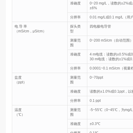
准确度
0~20 mg/L，读数的±2%或
±6%
分辨率
0.01 mg/L或0.1 mg/L
电 导 率
探头类
四电极电导管
（mS/cm，μS/cm）
型
测量范
0~200 mS/cm（自动范围
围
准确度
4 m电缆：读数的±0.5%或0
30 m电缆：读数的±1%或0.
分辨率
0.0001~0.1 mS/cm（视
盐度
测量范
0~70ppt
（ppt）
围
准确度
读数的±1.0%或0.1ppt
分辨率
0.1 ppt
温度
测量范
-5~55℃（0~45℃，为m
（℃）
围
准确度
±0.3℃