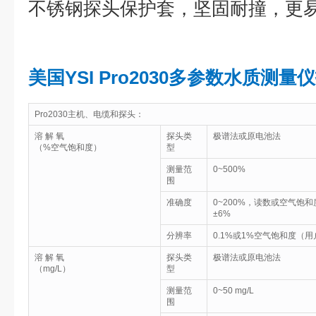
不锈钢探头保护套，坚固耐撞，更
美国YSI Pro2030
多参数水质测量仪
Pro2030主机、电缆和探头：
溶 解 氧
探头类
极谱法或原电池法
（%空气饱和度）
型
测量范
0~500%
围
准确度
0~200%，读数或空气饱和
±6%
分辨率
0.1%或1%空气饱和度（
溶 解 氧
探头类
极谱法或原电池法
（mg/L）
型
测量范
0~50 mg/L
围