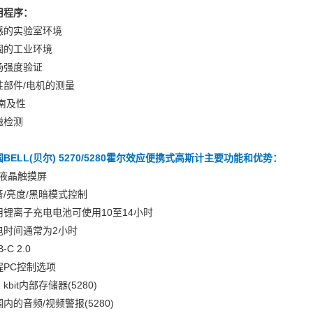
用程序：
感的实验室环境
固的工业环境
场强度验证
性部件/电机的测量
/南及性
磁检测
BELL(贝尔) 5270/5280霍尔效应便携式高斯计主要功能和优势：
3液晶触摸屏
音/亮度/黑暗模式控制
用锂离子充电电池可使用10至14小时
电时间通常为2小时
-C 2.0
程PC控制选项
2 kbit内部存储器(5280)
内的音频/视频警报(5280)