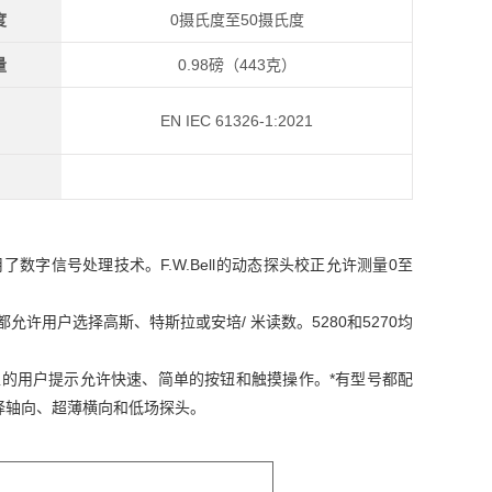
度
0摄氏度至50摄氏度
量
0.98磅（443克）
EN IEC 61326-1:2021
数字信号处理技术。F.W.Bell的动态探头校正允许测量0至
允许用户选择高斯、特斯拉或安培/ 米读数。5280和5270均
上的用户提示允许快速、简单的按钮和触摸操作。*有型号都配
择轴向、超薄横向和低场探头。