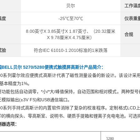
贝尔
工作温
温度
-25℃至70℃
仪表重
8.00英寸X 3.85英寸X 1.87英寸、（20.32厘米
合规
X 9.78厘米X 4.75厘米）
试验
符合IEC 61010-1:2010标准的1米跌落
BELL贝尔 5270/5280便携式触摸屏高斯计
产品简介：
200系列霍尔效应便携式高斯计代表了磁性测量设备的新设计。该设计采用了
g，基本精度为1%。
要功能包括自动调零，*小/*大/峰值保持，自动范围和相对模式。两种型号都
模拟输出(±3V FS)和USB通信端口。
200系列手持式高斯计的内置软件消除了复杂的校准程序。定制格式LCD
卸的横向探头、零高斯室、说明书、硬质手提箱和锂离子充电电池。可选
测器选项：
5280