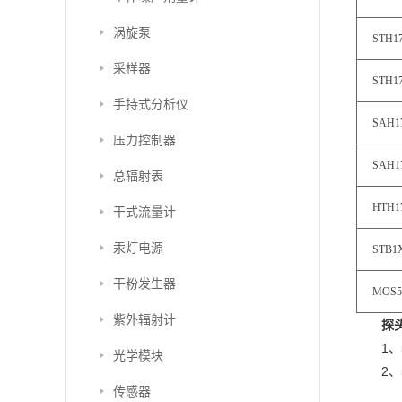
涡旋泵
STH1
采样器
STH1
手持式分析仪
SAH1
压力控制器
SAH1
总辐射表
HTH1
干式流量计
汞灯电源
STB
干粉发生器
MOS5
紫外辐射计
探
1、
光学模块
2、
传感器