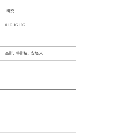
1毫克
0.1G 1G 10G
高斯、特斯拉、安培/米