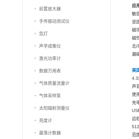
应
前置放大器
敏
手传振动测试仪
坚
磁
氙灯
磁
声学成像仪
北
漏
激光功率计
美国
数据万用表
4.
气体质量流量计
声
使
气体采样泵
充
太阳辐射测量仪
USB
远
亮度计
51
菌落计数器
范围