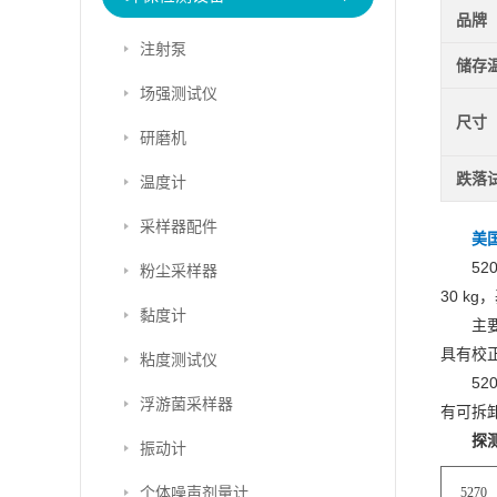
品牌
注射泵
储存
场强测试仪
尺寸
研磨机
跌落
温度计
采样器配件
美国
5
粉尘采样器
30 k
黏度计
主
具有校正
粘度测试仪
5
浮游菌采样器
有可拆
探
振动计
个体噪声剂量计
5270