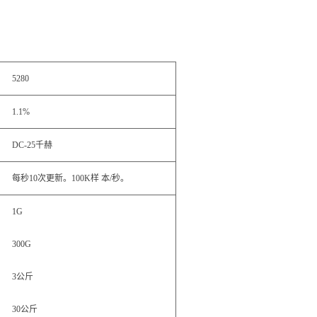
5280
1.1%
DC-25千赫
每秒10次更新。100K样 本/秒。
1G
300G
3公斤
30公斤