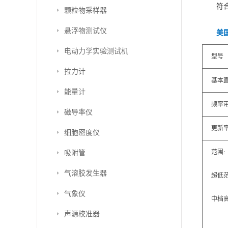
符
颗粒物采样器
悬浮物测试仪
美国
电动力学实验测试机
型号
拉力计
基本
能量计
频率
磁导率仪
更新率
细胞密度仪
吸附管
范围:
气溶胶发生器
超低
气象仪
中档高
声源校准器