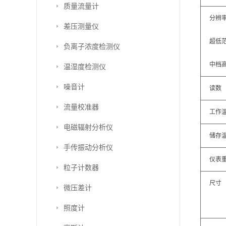
质量流量计
分辨率
差压测量仪
超低
负离子浓度检测仪
中档高
温湿度检测仪
噪音计
读数
流量校准器
工作
电磁辐射分析仪
储存
手传振动分析仪
仪表
粒子计数器
尺寸
微压差计
照度计