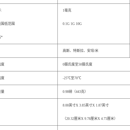
:
1毫克
范围低范围
0.1G 1G 10G
*
高斯、特斯拉、安培/米
温度
0摄氏度至50摄氏度
温度
-25℃至70℃
重量
0.98磅（443克）
8.00英寸X 3.85英寸X 1.87英寸
（20.32厘米X 9.78厘米X 4.75厘米）