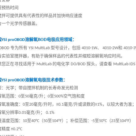
行安静
需预热时间
搅拌可提供具有代表性的样品并加快响应速度
含一个光学传感器盖。
国
溶解氧
BOD
电极应用领域：
YSI proOBOD
专为所有
型号设计，包括
、
和
oOBOD
YSI MultiLab
4010-1W
4010-2W
4010-
备实验室搅拌器，有助于确保样品的代表性并缩短溶解氧响应时间。
果您正在寻找适用于
的电化学
探头，请查看
MultiLab
DO/BOD
MultiLab ID
国
溶解氧电极技术参数：
YSI proOBOD
型：光学；带自搅拌机制的长寿命发光检测
解氧范围：
至
毫克
升；
至
空气饱和度
0
50
/
0
500%
解氧准确度：
至
毫克
升时，
毫克
升或读数的
，以较大者为准
0
20
/
±0.1
/
±1%
解氧分辨率
毫克
升；
0.01
/
0.1%
境温度范围：
至
（
至
）；补偿范围：
至
（
至
）
10
40°C
50
104°F
-5
50°C
23
104°F
度精度
±0.2°C