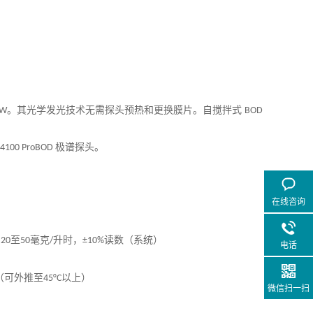
。其光学发光技术无需探头预热和更换膜片。自搅拌式
3W
BOD
极谱探头。
S 4100 ProBOD
在线咨询
；
至
毫克
升时，
读数（系统）
20
50
/
±10%
电话
（可外推至
以上）
45°C
微信扫一扫