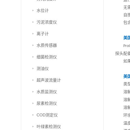
运
无
水位计
自
污泥浓度仪
包
离子计
美
水质传感器
Pr
探头配
细菌检测仪
如
测油仪
美
超声波流量计
类
水质监测仪
溶
溶
尿素检测仪
溶
COD测定仪
环
温
叶绿素检测仪