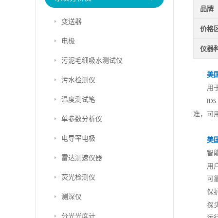
品牌
变送器
价格
电极
仪器
污泥毛细吸水测试仪
美
污水检测仪
用
温度测试笔
IDS
准，可
单参数分析仪
电导率电极
美
智
雷达测速仪器
用
荧光检测仪
可
保
测深仪
探
分光光度计