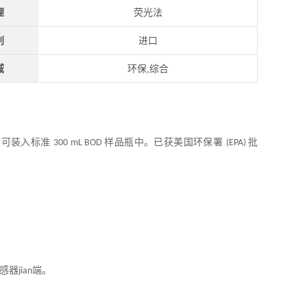
理
荧光法
别
进口
域
环保,综合
寸可装入标准
样品瓶中。已获美国环保署
批
300 mL BOD
(EPA)
感器
端。
jian