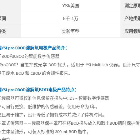
YSI/美国
测定原
区间
5千-1万
产地类
种类
实验室型
应用领
国
溶解氧电极产品简介：
YSI proOBOD
于
和
的智能数字传感器
BOD
CBOD
自搅拌式光学
探头，适用于
仪器。设计尺
 ProOBOD®
BOD
YSI MultiLab
用于废水
和
的合规性报告。
BOD
CBOD
国
溶解氧BOD电极产品特点：
YSI proOBOD
能传感器可将校准信息保留在探头中
智能数字传感器
;IDS =
户可自行更换、低维护的传感器盖，使用寿命为
年。
1
靠且易于维护，设计降低了拥有成本并减少了停机时间。
护罩式传感器
传感器保护罩可在将
探头放入和取出
瓶时保护传
——
BOD
BOD
头主体呈锥形，可装入标准的
瓶中。
300 mL BOD