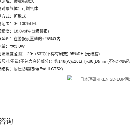
测原理：接触燃烧式
测对象气体：可燃气体
测方式：扩散式
范围：0~ 100%LEL
精度：18.0vol% (1级警报)
报延迟：在警报设置值的±25%以内
量：*大3.0W
温湿度范围：-20~+53℃(不得有剧变) 95%RH (无结露)
尺寸/重量(不包含突起部分)：约148(W)x161(H)x88(D)mm (不包含突起部
结构：耐压防爆结构(Exd II CT5X)
咨询