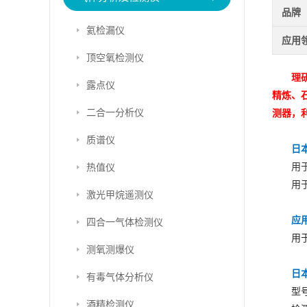
品牌
氦检漏仪
应用
顶空氧检测仪
理
露点仪
精炼、
二合一分析仪
测器，
质谱仪
日本
用
热值仪
用
激光甲烷遥测仪
应
四合一气体检测仪
用
测氧测爆仪
日本
有毒气体分析仪
型号
酒精检测仪