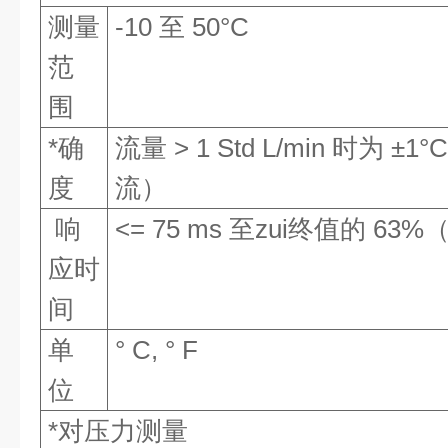
测量
-10 至 50°C
范
围
*确
流量 > 1 Std L/min 时为 
度
流）
响
<= 75 ms 至zui终值的 6
应时
间
单
° C, ° F
位
*对压力测量