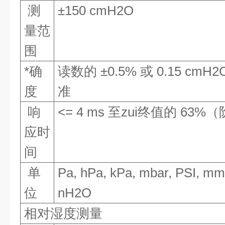
测
±150 cmH2O
量范
围
*确
读数的 ±0.5% 或 0.15 c
度
准
响
<= 4 ms 至zui终值的 63
应时
间
单
Pa, hPa, kPa, mbar, PSI, 
位
nH2O
相对湿度测量