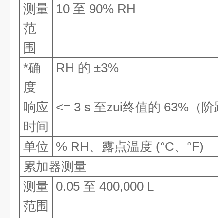
测量
10 至 90% RH
范
围
*确
RH 的 ±3%
度
响应
<= 3 s 至zui终值的 63%
时间
单位
% RH、露点温度 (°C、°F)
累加器测量
测量
0.05 至 400,000 L
范围