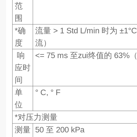
范
围
*确
流量 > 1 Std L/min 时为 
度
流）
响
<= 75 ms 至zui终值的 6
应时
间
单
° C, ° F
位
*对压力测量
测量
50 至 200 kPa