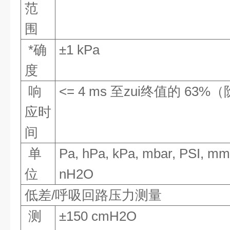
范
围
*确
±1 kPa
度
响
<= 4 ms 至zui终值的 63
应时
间
单
Pa, hPa, kPa, mbar, PSI, m
位
nH2O
低差/呼吸回路压力测量
测
±150 cmH2O