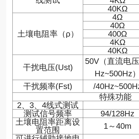
线测试
4KΩ
40KΩ
4Ω
40Ω
土壤电阻率（
ρ）
400Ω
4KΩ
40KΩ
50V（直流电压/
干扰电压
(Ust)
Hz~500Hz
干扰频率
(Fst)
/40Hz~500H
特殊功能
2、3、4线式测试
测试信号频率
94/128Hz
土壤电阻率距离设
1～40m
置范围
可进行辅助接地电