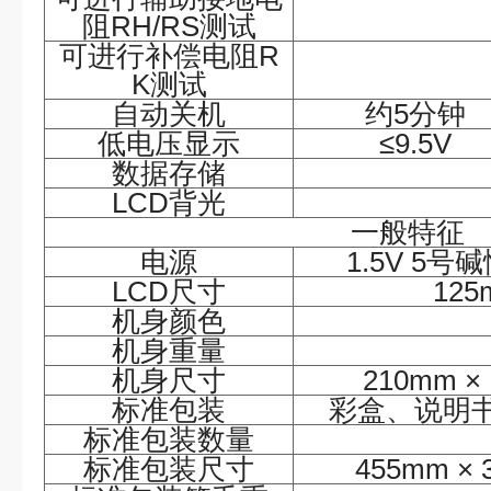
阻
RH/RS测试
可进行补偿电阻
R
K测试
自动关机
约
5分钟
低电压显示
≤9.5V
数据存储
LCD背光
一般特征
电源
1.5V 5号
LCD尺寸
125
机身颜色
机身重量
机身尺寸
210mm ×
标准包装
彩盒、说明
标准包装数量
标准包装尺寸
455mm × 