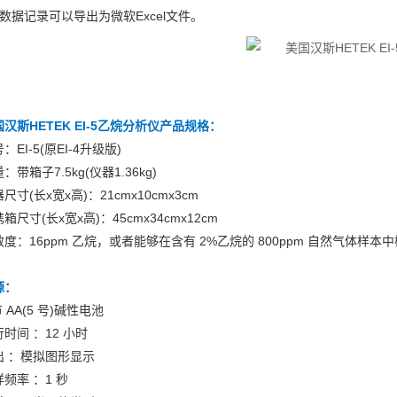
、数据记录可以导出为微软Excel文件。
汉斯HETEK EI-5乙烷分析仪
产品规格：
：EI-5(原EI-4升级版)
：带箱子7.5kg(仪器1.36kg)
尺寸(长x宽x高)：21cmx10cmx3cm
箱尺寸(长x宽x高)：45cmx34cmx12cm
敏度：16ppm 乙烷，或者能够在含有 2%乙烷的 800ppm 自然气体样本
源：
节 AA(5 号)碱性电池
时间 ：12 小时
出 ：模拟图形显示
频率 ：1 秒