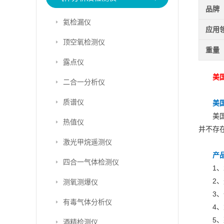
品牌
氦检漏仪
应用
顶空氧检测仪
重量
露点仪
美
二合一分析仪
质谱仪
美国
美
热值仪
并不存
激光甲烷遥测仪
产
四合一气体检测仪
1
2
测氧测爆仪
3
有毒气体分析仪
4
5
酒精检测仪