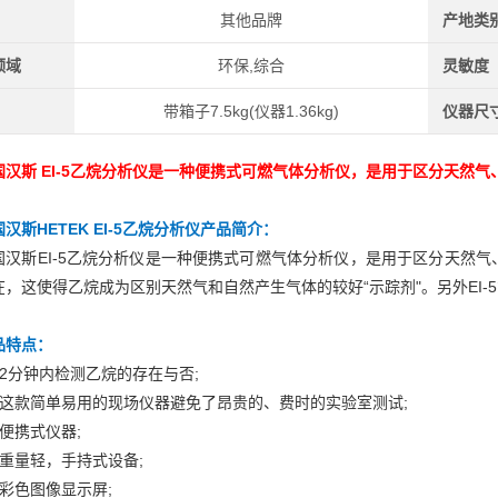
其他品牌
产地类
领域
环保,综合
灵敏度
带箱子7.5kg(仪器1.36kg)
仪器尺
国汉斯 EI-5乙烷分析仪是一种便携式可燃气体分析仪，是用于区分天然
汉斯HETEK EI-5乙烷分析仪
产品简介：
国汉斯EI-5乙烷分析仪是一种便携式可燃气体分析仪，是用于区分天然
在，这使得乙烷成为区别天然气和自然产生气体的较好“示踪剂"。另外EI-
品特点：
、2分钟内检测乙烷的存在与否;
、这款简单易用的现场仪器避免了昂贵的、费时的实验室测试;
、便携式仪器;
、重量轻，手持式设备;
、彩色图像显示屏;