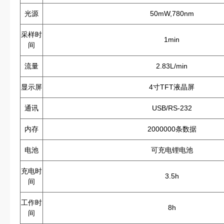
光源
50mW,780nm
采样时
1min
间
流量
2.83L/min
显示屏
4寸TFT液晶屏
通讯
USB/RS-232
内存
2000000条数据
电池
可充电锂电池
充电时
3.5h
间
工作时
8h
间