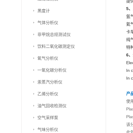
提
5
黑度计
氩
气体分析仪
氦
卡
非甲烷总烃测试仪
纯
饮料二氧化碳测定仪
特
6
氧气分析仪
Ele
一氧化碳分析仪
In 
In 
汞蒸汽分析仪
产
乙烯分析仪
使
油气回收检测仪
P
P
空气采样泵
该
气味分析仪
此