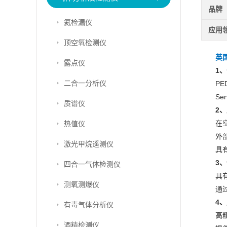
品牌
氦检漏仪
应用
顶空氧检测仪
英国
露点仪
1
二合一分析仪
P
S
质谱仪
2
在
热值仪
外部
激光甲烷遥测仪
具
3
四合一气体检测仪
具
测氧测爆仪
通
4
有毒气体分析仪
高
酒精检测仪