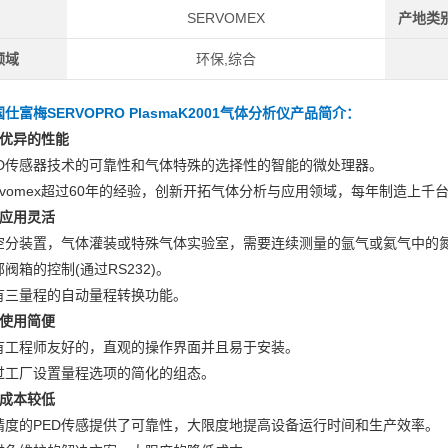
SERVOMEX
产地类
领域
环保,综合
仕富梅SERVOPRO PlasmaK2001气体分析仪
产品简介：
、优异的性能
ED传感器技术的可靠性和气体特殊的选择性的智能的微处理器。
ervomex超过60年的经验，创新开拓气体分析与应用领域，每年制造上千
、应用灵活
空分装置，气体灌装或特殊气体实验室，需要连续测量的氩气或氦气中的
阀箱的控制(通过RS232)。
有三量程的自动量程转换功能。
、使用简便
有工程师友好的，直观的操作界面并且易于安装。
过工厂设置量程选项的简化的组态。
、成本较低
精度的PED传感提供了可靠性，大限度地提高设备运行时间和生产效率。