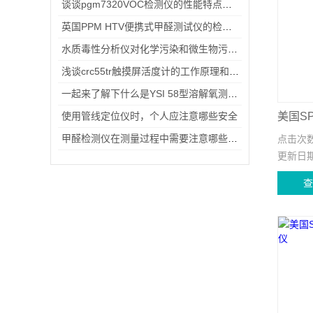
谈谈pgm7320VOC检测仪的性能特点和应用领域
英国PPM HTV便携式甲醛测试仪的检测步骤
水质毒性分析仪对化学污染和微生物污染的采样测试
浅谈crc55tr触摸屏活度计的工作原理和特点
一起来了解下什么是YSI 58型溶解氧测量仪
使用管线定位仪时，个人应注意哪些安全
甲醛检测仪在测量过程中需要注意哪些环境因素？
点击次
更新日