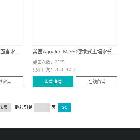
德国IMKO TRIME-T3土壤剖面含水量测量系统
美国Aquaterr M-350便携式土壤水分速测仪
点击次数：
2365
更新日期：
2025-10-23
线留言
查看详情
在线留言
末页
跳转到第
页