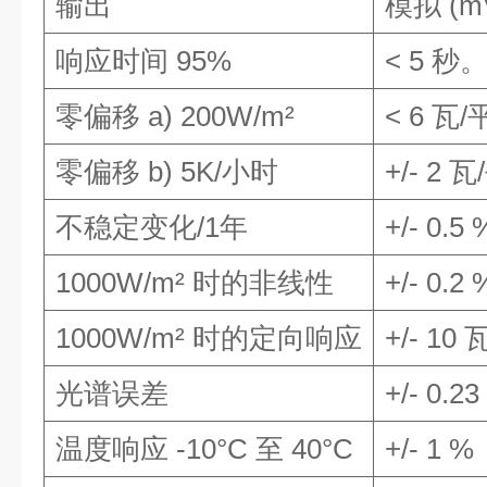
输出
模拟
(m
响应时间
95%
< 5
秒
零偏移
a) 200W/m²
< 6
瓦
/
零偏移
b) 5K/
小时
+/- 2
瓦
/
不稳定变化
/1
年
+/- 0.5 
1000W/m²
时的非线性
+/- 0.2 
1000W/m²
时的定向响应
+/- 10
光谱误差
+/- 0.23
温度响应
-10°C
至
40°C
+/- 1 %