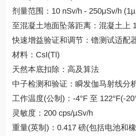
剂量范围：10 nSv/h - 250μSv/h (1µR
至混凝土地面坠落距离：混凝土上 1.
快速增益验证和调节：镥测试适配器(< 10
材料：CsI(Tl)
天然本底扣除：高及算法
中子检测和验证：瞬发伽马射线分
工作温度(公制)：-4°F 至 122°F(-20°
灵敏度：200 cps/µSv/h
重量(英制)：0.417 磅(包括电池和