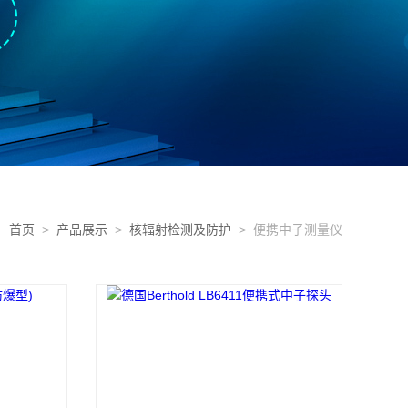
首页
>
产品展示
>
核辐射检测及防护
> 便携中子测量仪