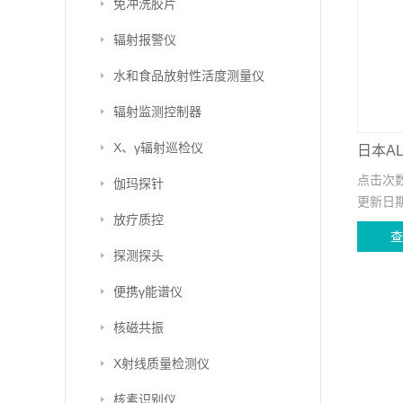
免冲洗胶片
辐射报警仪
水和食品放射性活度测量仪
辐射监测控制器
X、γ辐射巡检仪
点击次
伽玛探针
更新日
放疗质控
探测探头
便携γ能谱仪
核磁共振
X射线质量检测仪
核素识别仪