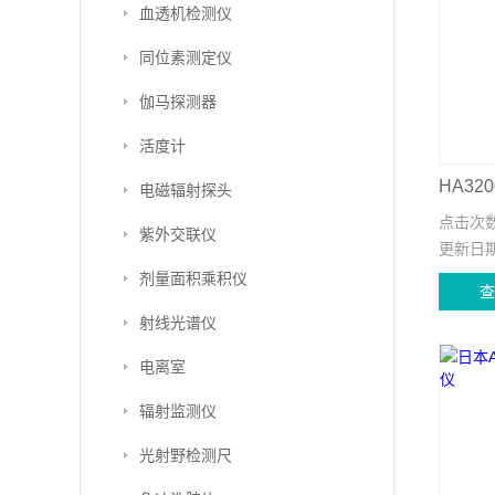
血透机检测仪
同位素测定仪
伽马探测器
活度计
HA32
电磁辐射探头
点击次
紫外交联仪
更新日
剂量面积乘积仪
射线光谱仪
电离室
辐射监测仪
光射野检测尺