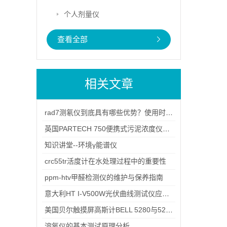
个人剂量仪
查看全部
相关文章
rad7测氡仪到底具有哪些优势？使用时又需要注意什么？
英国PARTECH 750便携式污泥浓度仪测量原理
知识讲堂--环境γ能谱仪
crc55tr活度计在水处理过程中的重要性
ppm-htv甲醛检测仪的维护与保养指南
意大利HT I-V500W光伏曲线测试仪应用案例解析
美国贝尔触摸屏高斯计BELL 5280与5270 哪款适合你
溶氧仪的基本测试原理分析