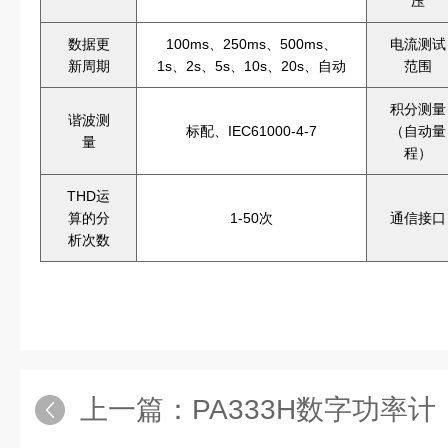
压
数据更
100ms、250ms、500ms、
电流测试
新周期
1s、2s、5s、10s、20s、自动
范围
积分测量
谐波测
标配、IEC61000-4-7
（自动量
量
程）
THD运
算的分
1-50次
通信接口
析次数
上一篇：
PA333H数字功率计