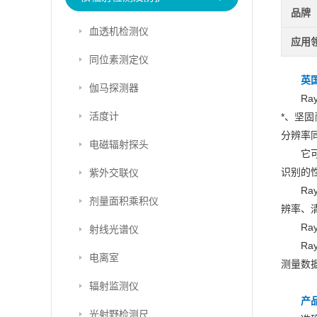
品牌
血透机检测仪
应用
同位素测定仪
英国
伽马探测器
R
活度计
*、坚
分辨率
电磁辐射探头
它
识别的性
紫外交联仪
R
剂量面积乘积仪
辨率、
R
射线光谱仪
R
电离室
测量数
辐射监测仪
产
光射野检测尺