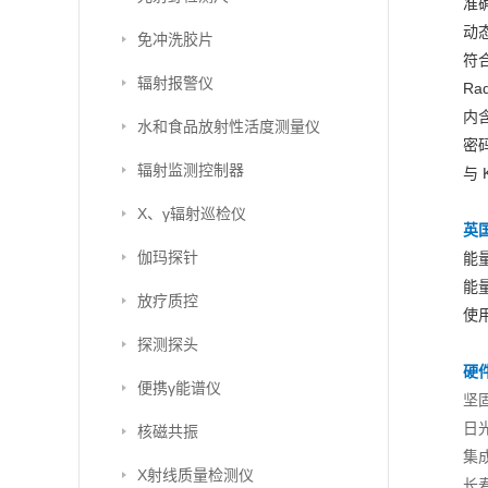
准
动
免冲洗胶片
符合
辐射报警仪
Ra
内
水和食品放射性活度测量仪
密
辐射监测控制器
与
X、γ辐射巡检仪
英国
伽玛探针
能量
能量
放疗质控
使
探测探头
硬件
便携γ能谱仪
坚
日
核磁共振
集成
X射线质量检测仪
长