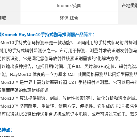
kromek/英国
产地类
领域
环保,综合
Kromek RayMon10手持式伽马探测器
产品简介：
ayMon10手持式伽马探测器是一款功能*、坚固耐用的手持式伽马射线探测
固耐用的手持式辐射监测仪之一。它可用于探测、测量并准确识别发射伽马射
同位素识别。它是满足您伽马放射性核素识别需求的*化解决方案。
可以输出多种报告，包括日期/时间、用户ID、照片和GPS定位、辐射光
能，RayMon10 优良的一立方厘米 CZT 共面网格探测器比闪烁型探
ayMon10™ 是世界上高分辨率碲锌镉 CZT 手持辐射监测器。它可以
清晰而明确的伽玛射线能谱。
ayMon10™ 算法提供能谱、剂量、放射性核素识别、量化分析和活度定量
ayMon10™ 坚固耐用、重量轻、使用方便、便携性。它生成的 PDF 
据可以通过USB轻松传送到台式机或笔记本电脑，或者可通过无线电、蓝
品特点：