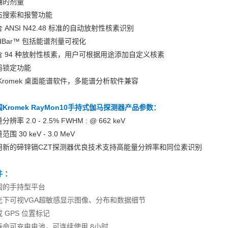
确的剂量
态搜索和报警功能
 ANSI N42.48 标准的自动放射性核素识别
dBar™ 包括能谱剂量可视化
含 94 种放射性核素，用户可根据用途添加自定义核素
码锁定功能
 Kromek 桌面能谱软件，多能谱分析软件兼容
Kromek RayMon10手持式伽马探测器
产品参数：
分辨率 2.0 - 2.5% FWHM : @ 662 keV
范围 30 keV - 3.0 MeV
用新的碲锌镉CZT探测器优良技术支持高能量分辨率和同位素识别
 ：
固的手持型平台
光下可视VGA超敏感显示图像、分布和数据细节
 GPS 位置标记
寿命可充电电池，可连续使用 8小时