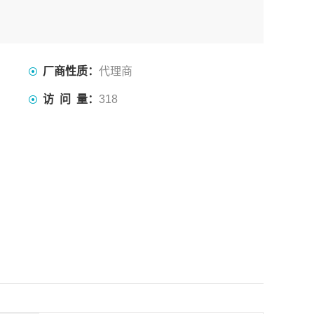
厂商性质：
代理商
访 问 量：
318