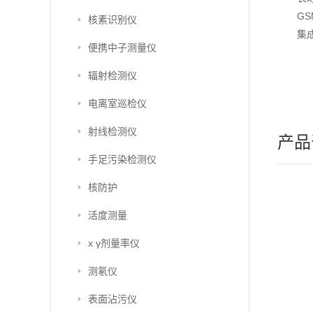
GS
核素识别仪
集
便携中子测量仪
辐射检测仪
电离室巡检仪
射线检测仪
产品
手足污染检测仪
核防护
活度测量
x γ剂量率仪
测氡仪
表面沾污仪